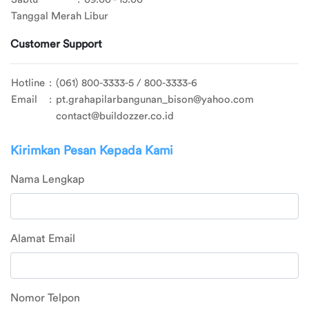
File: /home/buildozz/public_html/application/librarie
Tanggal Merah Libur
Tentang
Line: 51
Function: view
Customer Support
Konfirmasi
Pembayaran
File: /home/buildozz/public_html/application/controll
Hotline
:
(061) 800-3333-5 / 800-3333-6
Line: 599
FAQ
Email
:
pt.grahapilarbangunan_bison@yahoo.com
Function: display
contact@buildozzer.co.id
Bantuan
File: /home/buildozz/public_html/index.php
Pelanggan
Line: 289
Kirimkan Pesan Kepada Kami
Function: require_once
Ketentuan
Nama Lengkap
Point
Dashboard
Alamat Email
Point
Pembelian
Nomor Telpon
Edit Profil