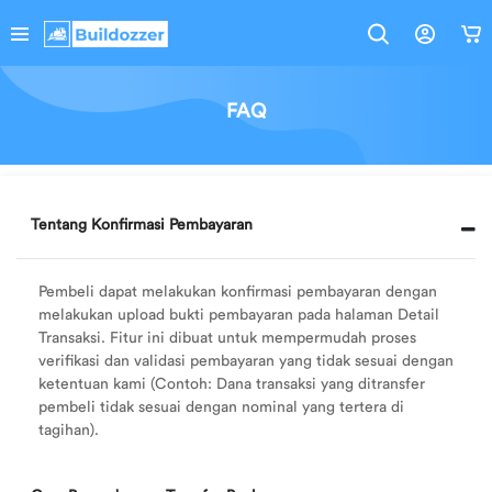
Bahasa
Cari
Hello!
FAQ
Oops..
A PHP Error was encountered
Keranjang
Indonesia
Severity: Notice
Belanjamu
Kosong
Kategori
Message: Undefined index: name
Tentang Konfirmasi Pembayaran
Temukan
Alat
Filename: template/header_mobile.php
berbagai
Tukang
produk
Pembeli dapat melakukan konfirmasi pembayaran dengan
Line Number: 288
bahan
Cat
melakukan upload bukti pembayaran pada halaman Detail
bangunan
&
Transaksi. Fitur ini dibuat untuk mempermudah proses
Backtrace:
kebutuhanmu
Perlengkapan
verifikasi dan validasi pembayaran yang tidak sesuai dengan
File:
ketentuan kami (Contoh: Dana transaksi yang ditransfer
Belanja Sekarang
Material
pembeli tidak sesuai dengan nominal yang tertera di
/home/buildozz/public_html/application/views/templ
Bangunan
tagihan).
Line: 288
Function: _error_handler
Informasi