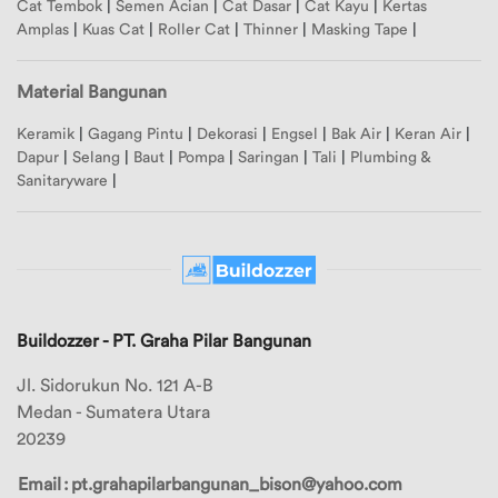
Cat Tembok
|
Semen Acian
|
Cat Dasar
|
Cat Kayu
|
Kertas
Amplas
|
Kuas Cat
|
Roller Cat
|
Thinner
|
Masking Tape
|
Ubah
Alamat
Material Bangunan
Keramik
|
Gagang Pintu
|
Dekorasi
|
Engsel
|
Bak Air
|
Keran Air
|
Logout
Dapur
|
Selang
|
Baut
|
Pompa
|
Saringan
|
Tali
|
Plumbing &
Sanitaryware
|
Buildozzer - PT. Graha Pilar Bangunan
Jl. Sidorukun No. 121 A-B
Medan - Sumatera Utara
20239
Email
:
pt.grahapilarbangunan_bison@yahoo.com