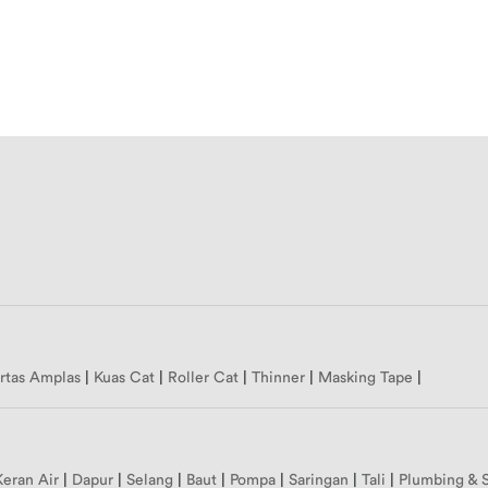
rtas Amplas
|
Kuas Cat
|
Roller Cat
|
Thinner
|
Masking Tape
|
Keran Air
|
Dapur
|
Selang
|
Baut
|
Pompa
|
Saringan
|
Tali
|
Plumbing & 