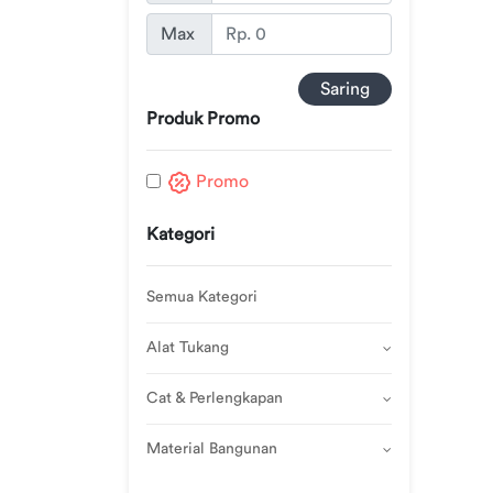
Promo
Nama
Max
Z-A
Kategori
Saring
Produk Promo
Semua
Kategori
Promo
Alat
Tukang
Kategori
Cat
Semua Kategori
&
Perlengkapan
Alat Tukang
Material
Cat & Perlengkapan
Bangunan
Material Bangunan
Merek