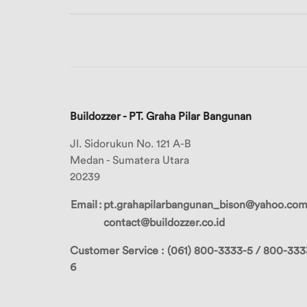
8
Merek
9
Merek
10
Buildozzer - PT. Graha Pilar Bangunan
Pilihan
Warna
Jl. Sidorukun No. 121 A-B
Medan - Sumatera Utara
20239
Email
:
pt.grahapilarbangunan_bison@yahoo.co
contact@buildozzer.co.id
Customer Service : (061) 800-3333-5 / 800-333
6