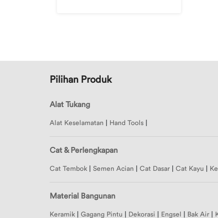
Merek
1
Merek
2
Merek
Pilihan Produk
3
Merek
Alat Tukang
4
Alat Keselamatan
|
Hand Tools
|
Merek
5
Cat & Perlengkapan
Merek
6
Cat Tembok
|
Semen Acian
|
Cat Dasar
|
Cat Kayu
|
Ke
Merek
7
Material Bangunan
Merek
Keramik
|
Gagang Pintu
|
Dekorasi
|
Engsel
|
Bak Air
|