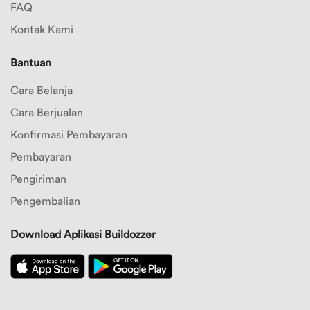
FAQ
8
Kontak Kami
Merek
9
Bantuan
Merek
10
Cara Belanja
Cara Berjualan
Pilihan
Konfirmasi Pembayaran
Warna
Pembayaran
Pengiriman
Pengembalian
Download Aplikasi Buildozzer