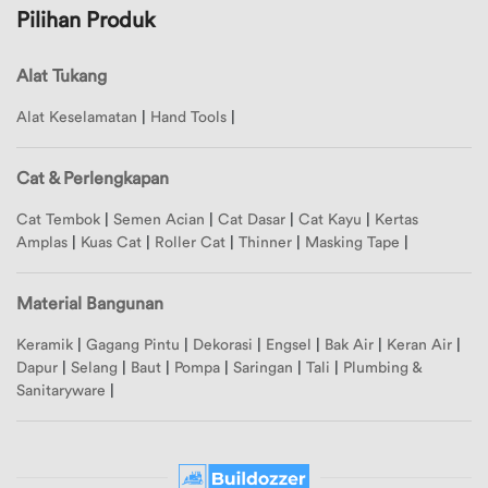
Promo
File: /home/buildozz/public_html/application/librarie
Pilihan Produk
Nama
Tentang
Line: 51
Z-A
Kategori
Function: view
Alat Tukang
Konfirmasi
Pembayaran
File: /home/buildozz/public_html/application/controll
Alat Keselamatan
|
Hand Tools
|
Semua
Line: 74
FAQ
Kategori
Function: display
Cat & Perlengkapan
Bantuan
Alat
File: /home/buildozz/public_html/index.php
Pelanggan
Cat Tembok
|
Semen Acian
|
Cat Dasar
|
Cat Kayu
|
Kertas
Tukang
Line: 289
Amplas
|
Kuas Cat
|
Roller Cat
|
Thinner
|
Masking Tape
|
Function: require_once
Ketentuan
Cat
Point
Material Bangunan
&
Perlengkapan
Dashboard
Keramik
|
Gagang Pintu
|
Dekorasi
|
Engsel
|
Bak Air
|
Keran Air
|
Dapur
|
Selang
|
Baut
|
Pompa
|
Saringan
|
Tali
|
Plumbing &
Material
Point
Sanitaryware
|
Bangunan
Pembelian
Merek
Edit Profil