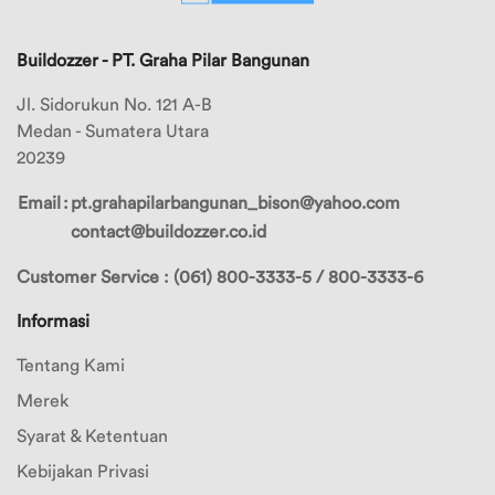
Merek
Buildozzer - PT. Graha Pilar Bangunan
Ubah
1
Alamat
Jl. Sidorukun No. 121 A-B
Merek
Medan - Sumatera Utara
2
Logout
20239
Merek
3
Email
:
pt.grahapilarbangunan_bison@yahoo.com
contact@buildozzer.co.id
Merek
4
Customer Service : (061) 800-3333-5 / 800-3333-6
Merek
Informasi
5
Merek
Tentang Kami
6
Merek
Merek
Syarat & Ketentuan
7
Kebijakan Privasi
Merek