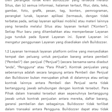
oleh perangkat lunak klien Buildozzer yang tersedia melalui
File: /home/buildozz/public_html/application/librarie
Situs, dan (c) semua informasi, halaman tertaut, fitur, data, teks,
Tentang
Line: 51
gambar, foto, grafik, pesan, tag, konten, pemrograman,
Function: view
perangkat lunak, layanan aplikasi (termasuk, dengan tidak
Konfirmasi
terbatas pada, setiap layanan aplikasi mobile) atau materi lainnya
Pembayaran
File: /home/buildozz/public_html/application/controll
yang tersedia melalui Situs atau layanan terkait ("Konten").
Line: 586
Setiap fitur baru yang ditambahkan atau memperbesar Layanan
FAQ
juga tunduk pada Syarat Layanan ini. Syarat Layanan ini
Function: display
mengatur penggunaan Layanan yang disediakan oleh Buildozzer.
Bantuan
File: /home/buildozz/public_html/index.php
Pelanggan
1.2 Layanan termasuk layanan platform online yang menyediakan
Line: 289
tempat dan peluang untuk penjualan barang antara pembeli
Function: require_once
Ketentuan
("Pembeli") dan penjual ("Penjual") (secara bersama-sama disebut
Point
“anda”, "Pengguna" atau "Para Pihak"). Kontrak penjualan yang
sebenarnya adalah secara langsung antara Pembeli dan Penjual
Dashboard
dan Buildozzer bukan merupakan pihak di dalamnya atau setiap
kontrak lainnya antara Pembeli dan Penjual serta tidak
Point
bertanggung jawab sehubungan dengan kontrak tersebut. Para
Pihak dalam transaksi tersebut akan sepenuhnya bertanggung
jawab untuk kontrak penjualan antara mereka, daftar barang,
Pembelian
garansi pembelian dan sebagainya. Buildozzer tidak terlibat
dalam transaksi antara Pengguna. Buildozzer dapat atau tidak
Edit Profil