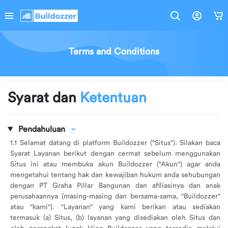
Bahasa
Cari
Hello!
Terms and Conditions
Oops..
A PHP Error was encountered
Keranjang
Indonesia
Severity: Notice
Belanjamu
Kosong
Kategori
Syarat dan
Ketentuan
Message: Undefined index: name
Temukan
Alat
Filename: template/header_mobile.php
berbagai
Tukang
Pendahuluan
produk
Line Number: 288
bahan
1.1 Selamat datang di platform Buildozzer ("Situs"). Silakan baca
Cat
bangunan
Syarat Layanan berikut dengan cermat sebelum menggunakan
&
Backtrace:
kebutuhanmu
Situs ini atau membuka akun Buildozzer ("Akun") agar anda
Perlengkapan
mengetahui tentang hak dan kewajiban hukum anda sehubungan
File:
Belanja Sekarang
dengan PT Graha Pillar Bangunan dan afiliasinya dan anak
Material
/home/buildozz/public_html/application/views/templ
perusahaannya (masing-masing dan bersama-sama, "Buildozzer"
Bangunan
Line: 288
atau "kami"). "Layanan" yang kami berikan atau sediakan
Function: _error_handler
termasuk (a) Situs, (b) layanan yang disediakan oleh Situs dan
Informasi