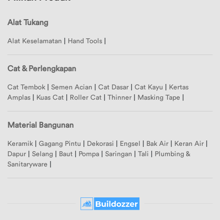
Merek
Alat Tukang
Ubah
Merek
Alamat
Alat Keselamatan
|
Hand Tools
|
1
Merek
Logout
Cat & Perlengkapan
2
Cat Tembok
|
Semen Acian
|
Cat Dasar
|
Cat Kayu
|
Kertas
Merek
Amplas
|
Kuas Cat
|
Roller Cat
|
Thinner
|
Masking Tape
|
3
Merek
Material Bangunan
4
Merek
Keramik
|
Gagang Pintu
|
Dekorasi
|
Engsel
|
Bak Air
|
Keran Air
|
Dapur
|
Selang
|
Baut
|
Pompa
|
Saringan
|
Tali
|
Plumbing &
5
Sanitaryware
|
Merek
6
Merek
7