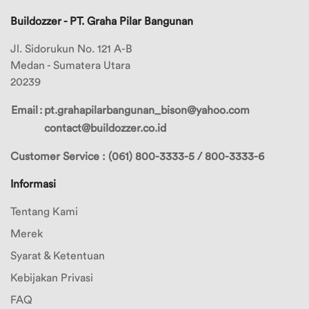
Merek
Buildozzer - PT. Graha Pilar Bangunan
8
Merek
Jl. Sidorukun No. 121 A-B
9
Medan - Sumatera Utara
20239
Merek
10
Email
:
pt.grahapilarbangunan_bison@yahoo.com
contact@buildozzer.co.id
Pilihan
Warna
Customer Service : (061) 800-3333-5 / 800-3333-6
Informasi
Tentang Kami
Merek
Syarat & Ketentuan
Kebijakan Privasi
FAQ