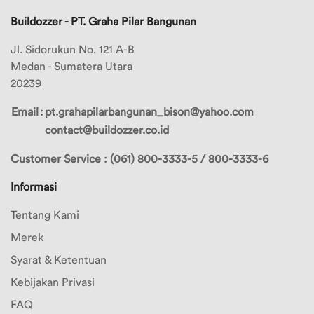
Merek
Buildozzer - PT. Graha Pilar Bangunan
8
Merek
Jl. Sidorukun No. 121 A-B
9
Medan - Sumatera Utara
20239
Merek
10
Email
:
pt.grahapilarbangunan_bison@yahoo.com
contact@buildozzer.co.id
Pilihan
Warna
Customer Service : (061) 800-3333-5 / 800-3333-6
Informasi
Tentang Kami
Merek
Syarat & Ketentuan
Kebijakan Privasi
FAQ