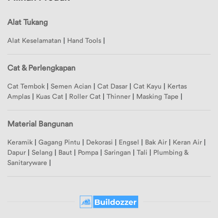
Merek
Alat Tukang
Ubah
Merek
Alamat
Alat Keselamatan
|
Hand Tools
|
1
Merek
Logout
Cat & Perlengkapan
2
Cat Tembok
|
Semen Acian
|
Cat Dasar
|
Cat Kayu
|
Kertas
Merek
Amplas
|
Kuas Cat
|
Roller Cat
|
Thinner
|
Masking Tape
|
3
Merek
Material Bangunan
4
Merek
Keramik
|
Gagang Pintu
|
Dekorasi
|
Engsel
|
Bak Air
|
Keran Air
|
Dapur
|
Selang
|
Baut
|
Pompa
|
Saringan
|
Tali
|
Plumbing &
5
Sanitaryware
|
Merek
6
Merek
7