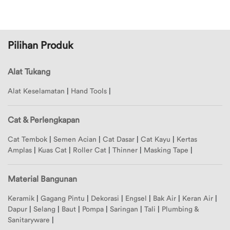
File: /home/buildozz/public_html/application/librarie
Nama
Tentang
Promo
Line: 51
Z-A
Function: view
Konfirmasi
Kategori
Pilihan Produk
Pembayaran
File: /home/buildozz/public_html/application/controll
Line: 74
FAQ
Semua
Alat Tukang
Function: display
Kategori
Bantuan
Alat Keselamatan
|
Hand Tools
|
File: /home/buildozz/public_html/index.php
Pelanggan
Alat
Line: 289
Tukang
Cat & Perlengkapan
Function: require_once
Ketentuan
Point
Cat Tembok
|
Semen Acian
|
Cat Dasar
|
Cat Kayu
|
Kertas
Cat
Amplas
|
Kuas Cat
|
Roller Cat
|
Thinner
|
Masking Tape
|
&
Dashboard
Perlengkapan
Material Bangunan
Point
Material
Keramik
|
Gagang Pintu
|
Dekorasi
|
Engsel
|
Bak Air
|
Keran Air
|
Pembelian
Bangunan
Dapur
|
Selang
|
Baut
|
Pompa
|
Saringan
|
Tali
|
Plumbing &
Sanitaryware
|
Edit Profil