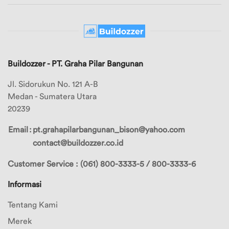
Merek
Ubah
Merek
Alamat
1
Merek
Logout
Buildozzer - PT. Graha Pilar Bangunan
2
Jl. Sidorukun No. 121 A-B
Merek
Medan - Sumatera Utara
3
20239
Merek
Email
:
pt.grahapilarbangunan_bison@yahoo.com
4
contact@buildozzer.co.id
Merek
5
Customer Service : (061) 800-3333-5 / 800-3333-6
Merek
Informasi
6
Tentang Kami
Merek
7
Merek