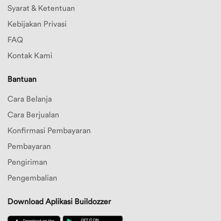
Merek
Syarat & Ketentuan
8
Kebijakan Privasi
Merek
FAQ
9
Kontak Kami
Merek
10
Bantuan
Pilihan
Cara Belanja
Warna
Cara Berjualan
Konfirmasi Pembayaran
Pembayaran
Pengiriman
Pengembalian
Download Aplikasi Buildozzer