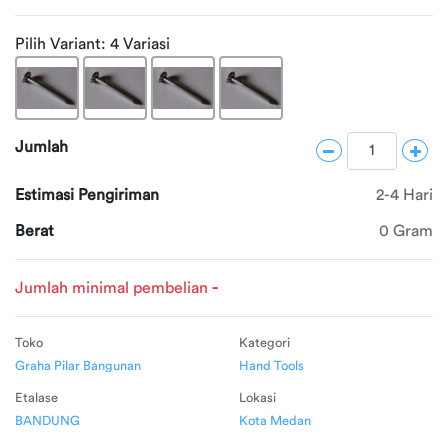
File: /home/buildozz/public_html/application/librarie
Tentang
Line: 51
Pilih Variant:
4 Variasi
Function: view
Konfirmasi
Pembayaran
File: /home/buildozz/public_html/application/controll
Line: 115
FAQ
Jumlah
Function: display
Bantuan
File: /home/buildozz/public_html/index.php
Estimasi Pengiriman
2-4 Hari
Pelanggan
Line: 289
Berat
0 Gram
Function: require_once
Ketentuan
Point
Jumlah minimal pembelian
-
Dashboard
Toko
Kategori
Point
Graha Pilar Bangunan
Hand Tools
Pembelian
Etalase
Lokasi
BANDUNG
Kota Medan
Edit Profil