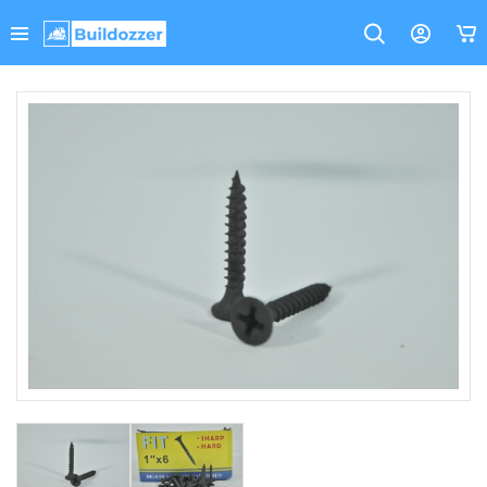
Bahasa
Cari
Hello!
Oops..
A PHP Error was encountered
Keranjang
Indonesia
Severity: Notice
Belanjamu
Kosong
Kategori
Message: Undefined index: name
Temukan
Alat
Filename: template/header_mobile.php
berbagai
Tukang
produk
Line Number: 288
bahan
Cat
bangunan
&
Backtrace:
kebutuhanmu
Perlengkapan
File:
Belanja Sekarang
Material
/home/buildozz/public_html/application/views/templ
Bangunan
Line: 288
Function: _error_handler
Informasi