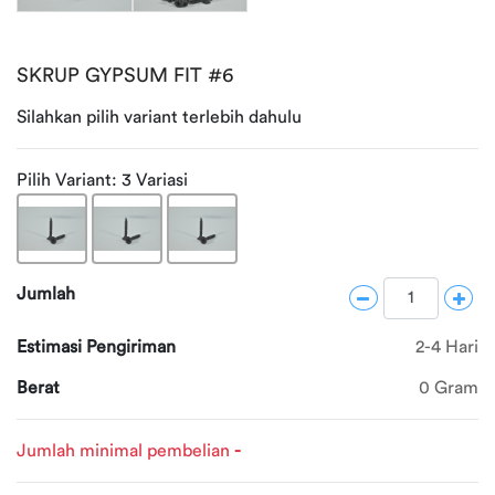
File: /home/buildozz/public_html/application/librarie
Tentang
Line: 51
Function: view
SKRUP GYPSUM FIT #6
Konfirmasi
Pembayaran
File: /home/buildozz/public_html/application/controll
Silahkan pilih variant terlebih dahulu
Line: 115
FAQ
Function: display
Pilih Variant:
3 Variasi
Bantuan
File: /home/buildozz/public_html/index.php
Pelanggan
Line: 289
Function: require_once
Ketentuan
Point
Jumlah
Dashboard
Estimasi Pengiriman
2-4 Hari
Berat
0 Gram
Point
Pembelian
Jumlah minimal pembelian
-
Edit Profil