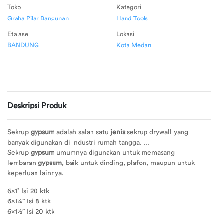
Toko
Kategori
Graha Pilar Bangunan
Hand Tools
Ubah
Etalase
Lokasi
Alamat
BANDUNG
Kota Medan
Logout
Deskripsi Produk
Sekrup
gypsum
adalah salah satu
jenis
sekrup drywall yang
banyak digunakan di industri rumah tangga. ...
Sekrup
gypsum
umumnya digunakan untuk memasang
lembaran
gypsum
, baik untuk dinding, plafon, maupun untuk
keperluan lainnya.
6x1” Isi 20 ktk
6x1¼” Isi 8 ktk
6x1½” Isi 20 ktk